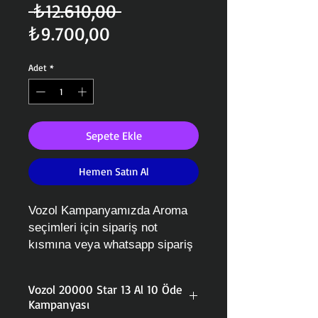
Normal
 ₺12.610,00 
İndirimli
Fiyat
₺9.700,00
Fiyat
Adet
*
Sepete Ekle
Hemen Satın Al
Vozol Kampanyamızda Aroma
seçimleri için sipariş not
kısmına veya whatsapp sipariş
hattımız üzerinden
belirtebilirsiniz.
Vozol 20000 Star 13 Al 10 Öde
Kampanyası